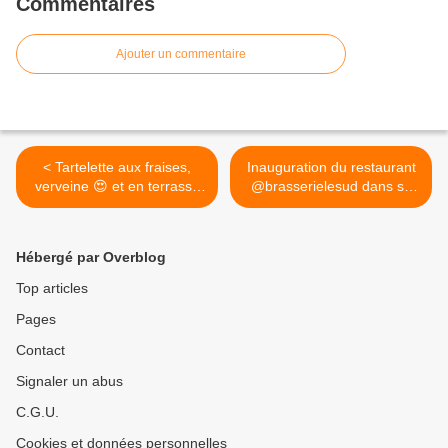
Commentaires
Ajouter un commentaire
< Tartelette aux fraises,
Inauguration du restaurant
verveine 😍 et en terrasse
@brasserielesud dans sa
ma ptite dame !
nouvelle version ! #cuisine
@terrasshotel #restaurant
méditerranéenne #food
#terrasse #bonneadresse
#instafood @Restaurant Le
Hébergé par Overblog
#food #instafood #dessert
Sud >
#fraises #tarte #tartelette
Top articles
#tarteauxfraises
Pages
@TERRASS HOTEL **** -
PARIS
Contact
Signaler un abus
C.G.U.
Cookies et données personnelles