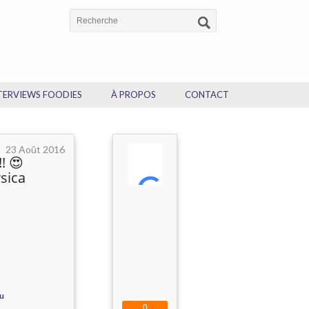
TERVIEWS FOODIES
À PROPOS
CONTACT
23 Août 2016
! 😍
sica
u
0