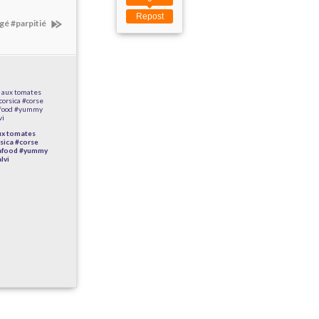
Repost
gé #parpitié
aux tomates
sica #corse
tafood #yummy
lvi