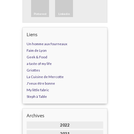
Pinterest
Linkedin
Liens
Un homme aux fourneaux
Faim de Lyon
Geek & Food
a taste of my life
Griottes
La Cuisine de Mercotte
J'veux être bonne
My little fabric
Steph à Table
Archives
2022
2021