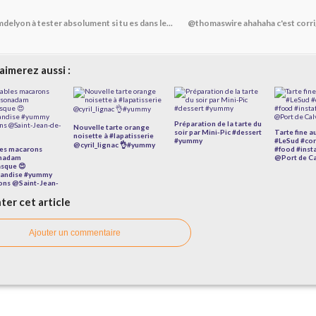
delyon à tester absolument si tu es dans le...
@thomaswire ahahaha c'est corri
aimerez aussi :
Préparation de la tarte du
Nouvelle tarte orange
soir par Mini-Pic #dessert
Tarte fine 
noisette à #lapatisserie
#yummy
#LeSud #cor
@cyril_lignac 👌#yummy
les macarons
#food #ins
nadam
@Port de Ca
sque 😍
andise #yummy
ons @Saint-Jean-
er cet article
Ajouter un commentaire