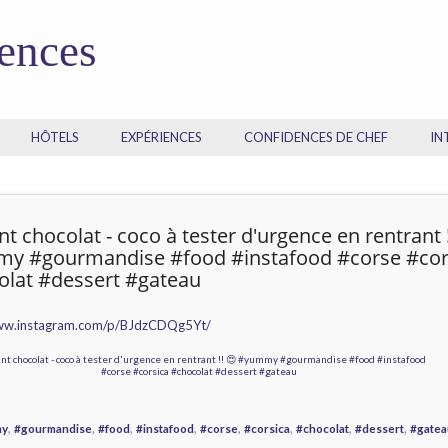
dences
HÔTELS
EXPÉRIENCES
CONFIDENCES DE CHEF
IN
t chocolat - coco à tester d'urgence en rentrant !
y #gourmandise #food #instafood #corse #cor
olat #dessert #gateau
www.instagram.com/p/BJdzCDQg5Yt/
,
,
,
,
,
,
,
,
my
#gourmandise
#food
#instafood
#corse
#corsica
#chocolat
#dessert
#gatea