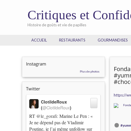
Critiques et Confi
Histoire de goûts et vie de papilles
ACCUEIL
RESTAURANTS
GOURMANDISES
Instagram
Fondan
Plus de photos
#yumm
#choc
Twitter
https://
ClotildeRoux
(
@ClotildeRoux
)
RT
@le_gorafi
: Marine Le Pen : «
Je ne dépend pas de Vladimir
#yum
Poutine, je l’ai même unfollow sur