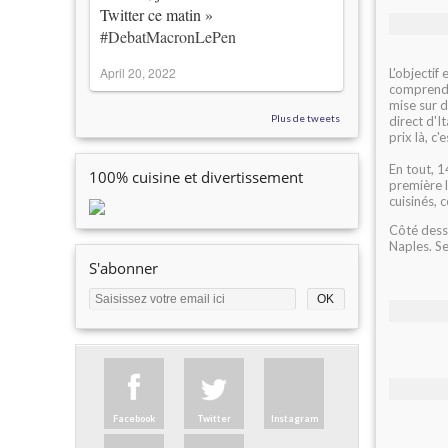
Twitter ce matin »
#DebatMacronLePen
April 20, 2022
L'objectif
comprendr
mise sur 
Plus de tweets
direct d'I
prix là, c
En tout, 1
100% cuisine et divertissement
première l
cuisinés, 
Côté dess
Naples. Se
S'abonner
Facebook
Twitter
Instagram