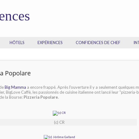
dences
HÔTELS
EXPÉRIENCES
CONFIDENCES DE CHEF
IN
ia Popolare
 de
Big Mamma
a encore frappé. Après l'ouverture il y a seulement quelques mo
ier, BigLove Caffè, les passionnés de cuisine italienne ont lancé leur "pizzeria-b
de la Bourse:
Pizzeria Popolare
.
(c) CR