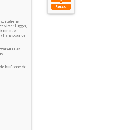
Repost
ix italiens
,
t Victor Lugger,
viennent en
 à Paris pour ce
zzarellas
en
ts
 de bufflonne de