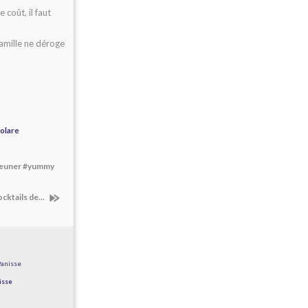
 coût, il faut
famille ne déroge
polare
ejeuner #yummy
cocktails de...
isse