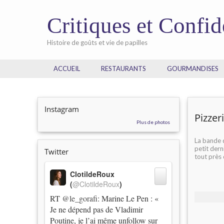
Critiques et Confi
Histoire de goûts et vie de papilles
ACCUEIL
RESTAURANTS
GOURMANDISES
Instagram
Pizzer
Plus de photos
La bande
petit dern
Twitter
tout près 
ClotildeRoux
(
@ClotildeRoux
)
RT
@le_gorafi
: Marine Le Pen : «
Je ne dépend pas de Vladimir
Poutine, je l’ai même unfollow sur