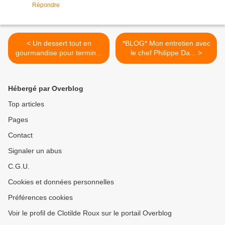
Répondre
< Un dessert tout en
*BLOG* Mon entretien avec
gourmandise pour terminer
le chef Philippe Da... >
le repas de
@christopheadam qui nous
présentait son dernier livre
Hébergé par Overblog
« Ma Bretagne » au Prix
@champagnecollet du livre
Top articles
de chef. - #livredechef #jury
Pages
#paris #champagne #collet
#instamoment #bretagne
Contact
Signaler un abus
C.G.U.
Cookies et données personnelles
Préférences cookies
Voir le profil de Clotilde Roux sur le portail Overblog