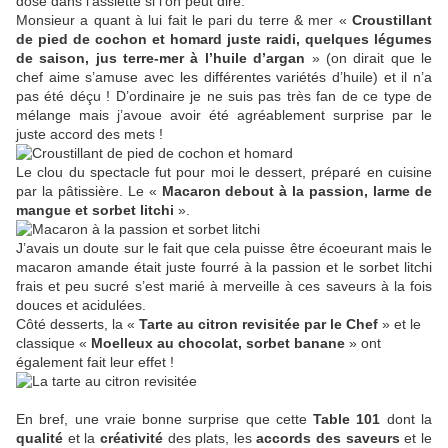
dose dans l’assiette si l’on peut dire.
Monsieur a quant à lui fait le pari du terre & mer «
Croustillant
de pied de cochon et homard juste raidi, quelques légumes
de saison, jus terre-mer à l’huile d’argan
» (on dirait que le
chef aime s’amuse avec les différentes variétés d’huile) et il n’a
pas été déçu ! D’ordinaire je ne suis pas très fan de ce type de
mélange mais j’avoue avoir été agréablement surprise par le
juste accord des mets !
Le clou du spectacle fut pour moi le dessert, préparé en cuisine
par la pâtissière. Le «
Macaron debout à la passion, larme de
mangue et sorbet litchi
».
J’avais un doute sur le fait que cela puisse être écoeurant mais le
macaron amande était juste fourré à la passion et le sorbet litchi
frais et peu sucré s’est marié à merveille à ces saveurs à la fois
douces et acidulées.
Côté desserts, la «
Tarte au citron revisitée par le Chef
» et le
classique «
Moelleux au chocolat, sorbet banane
» ont
également fait leur effet !
En bref, une vraie bonne surprise que cette
Table 101
dont la
qualité
et la
créativité
des plats, les
accords des saveurs
et le