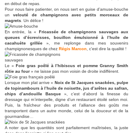
en début de repas.
Pour nous faire patienter, on nous sert en guise d’amuse-bouche
un
velouté de champignons avec petits morceaux de
magrets
. Un délice !
En entrée, la «
Fricassée de champignons sauvages aux
queues d’écrevisses, bouillon émulsionné à l’huile de
cacahuète grillée
», me replonge dans mes souvenirs
champignonesques de chez
Régis Marcon
, c'est dire la qualité !
Le «
Foie gras poêlé à l’hibiscus et pomme Granny Smith
rôtie au four
» ne laisse pas mon voisin de droite indifférent.
Lorsque mon plat arrive «
Noix de St Jacques snackées, pulpe
de topinambours à l’huile de noisette, jus d’arêtes au safran,
chips d’andouille Basque
», c’est d’abord la finesse du
dressage qui m’interpelle, digne d’un restaurant étoilé selon moi.
Puis, la fraîcheur des produits et l’alliance des goûts me
transportent dans un autre monde, celui de la douceur et de la
gourmandise…
A noter que les quantités sont parfaitement maîtrisées, la juste