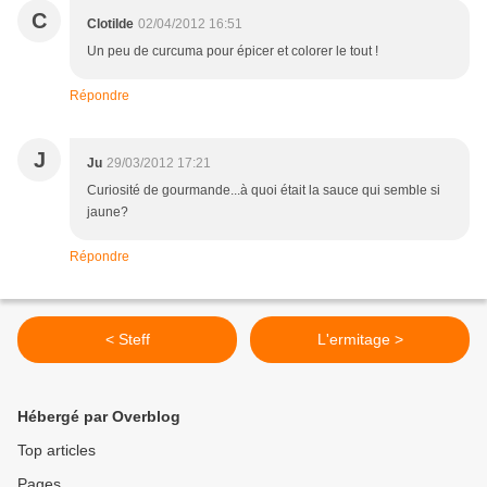
C
Clotilde
02/04/2012 16:51
Un peu de curcuma pour épicer et colorer le tout !
Répondre
J
Ju
29/03/2012 17:21
Curiosité de gourmande...à quoi était la sauce qui semble si
jaune?
Répondre
< Steff
L'ermitage >
Hébergé par Overblog
Top articles
Pages