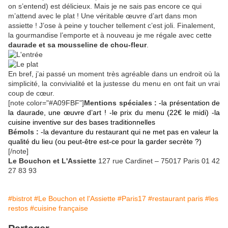
on s’entend) est délicieux. Mais je ne sais pas encore ce qui
m’attend avec le plat ! Une véritable œuvre d’art dans mon
assiette ! J’ose à peine y toucher tellement c’est joli. Finalement,
la gourmandise l’emporte et à nouveau je me régale avec cette
daurade et sa mousseline de chou-fleur
.
En bref, j’ai passé un moment très agréable dans un endroit où la
simplicité, la convivialité et la justesse du menu en ont fait un vrai
coup de cœur.
[note color="#A09FBF"]
Mentions spéciales :
-la présentation de
la daurade, une œuvre d’art !
-le prix du menu (22€ le midi)
-la
cuisine inventive sur des bases traditionnelles
Bémols :
-la devanture du restaurant qui ne met pas en valeur la
qualité du lieu (ou peut-être est-ce pour la garder secrète ?)
[/note]
Le Bouchon et L'Assiette
127 rue Cardinet – 75017 Paris 01 42
27 83 93
#bistrot
#Le Bouchon et l'Assiette
#Paris17
#restaurant paris
#les
restos
#cuisine française