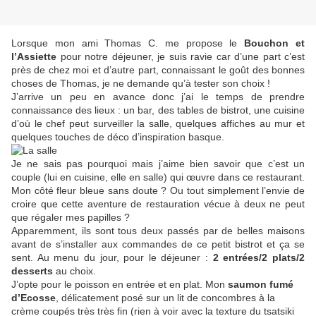
Lorsque mon ami Thomas C. me propose le
Bouchon et
l’Assiette
pour notre déjeuner, je suis ravie car d’une part c’est
près de chez moi et d’autre part, connaissant le goût des bonnes
choses de Thomas, je ne demande qu’à tester son choix !
J’arrive un peu en avance donc j’ai le temps de prendre
connaissance des lieux : un bar, des tables de bistrot, une cuisine
d’où le chef peut surveiller la salle, quelques affiches au mur et
quelques touches de déco d’inspiration basque.
Je ne sais pas pourquoi mais j’aime bien savoir que c’est un
couple (lui en cuisine, elle en salle) qui œuvre dans ce restaurant.
Mon côté fleur bleue sans doute ? Ou tout simplement l’envie de
croire que cette aventure de restauration vécue à deux ne peut
que régaler mes papilles ?
Apparemment, ils sont tous deux passés par de belles maisons
avant de s’installer aux commandes de ce petit bistrot et ça se
sent. Au menu du jour, pour le déjeuner :
2 entrées/2 plats/2
desserts
au choix.
J’opte pour le poisson en entrée et en plat. Mon
saumon fumé
d’Ecosse
, délicatement posé sur un lit de concombres à la
crème coupés très très fin (rien à voir avec la texture du tsatsiki