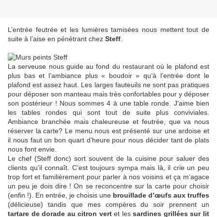
L’entrée feutrée et les lumières tamisées nous mettent tout de
suite à l’aise en pénétrant chez
Steff
.
La serveuse nous guide au fond du restaurant où le plafond est
plus bas et l’ambiance plus « boudoir » qu’à l’entrée dont le
plafond est assez haut. Les larges fauteuils ne sont pas pratiques
pour déposer son manteau mais très confortables pour y déposer
son postérieur ! Nous sommes 4 à une table ronde. J’aime bien
les tables rondes qui sont tout de suite plus conviviales.
Ambiance branchée mais chaleureuse et feutrée, que va nous
réserver la carte? Le menu nous est présenté sur une ardoise et
il nous faut un bon quart d’heure pour nous décider tant de plats
nous font envie.
Le chef (Steff donc) sort souvent de la cuisine pour saluer des
clients qu’il connaît. C’est toujours sympa mais là, il crie un peu
trop fort et familièrement pour parler à nos voisins et ça m’agace
un peu je dois dire ! On se reconcentre sur la carte pour choisir
(enfin !). En entrée, je choisis une
brouillade d’œufs aux truffes
(délicieuse) tandis que mes compères du soir prennent un
tartare de dorade au citron vert
et les
sardines grillées sur lit