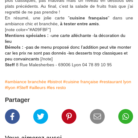
plus classiques, pas mauvais mais un niveau en dessous des
plats précédents. Au final, c’est la salade de fruits frais que j’ai
regretté de ne pas prendre !
En résumé, une jolie carte "
cuisine française
" dans une
ambiance chic et branchée,
à tester entre amis
.
[note color="#A09FBF"]
Mentions spéciales :
-une carte alléchante
-la décoration du
lieu
Bémols :
-pas de menu proposé donc l’addition peut vite monter
car les prix ne sont pas donnés
-les desserts trop classiques et
peu convaincants
[/note]
Steff
8 Rue Malesherbes - 69006 Lyon 04 78 89 10 95
#ambiance branchée
#bistrot
#cuisine française
#restaurant lyon
#lyon
#Steff
#ailleurs
#les resto
Partager