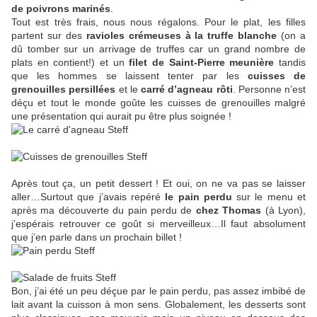
de poivrons marinés
.
Tout est très frais, nous nous régalons. Pour le plat, les filles
partent sur des
ravioles crémeuses à la truffe blanche
(on a
dû tomber sur un arrivage de truffes car un grand nombre de
plats en contient!) et un
filet de Saint-Pierre meunière
tandis
que les hommes se laissent tenter par les
cuisses de
grenouilles persillées
et le
carré d’agneau rôti
. Personne n’est
déçu et tout le monde goûte les cuisses de grenouilles malgré
une présentation qui aurait pu être plus soignée !
Après tout ça, un petit dessert ! Et oui, on ne va pas se laisser
aller…Surtout que j’avais repéré
le pain perdu
sur le menu et
après ma découverte du pain perdu de
chez Thomas
(à Lyon),
j’espérais retrouver ce goût si merveilleux…Il faut absolument
que j’en parle dans un prochain billet !
Bon, j’ai été un peu déçue par le pain perdu, pas assez imbibé de
lait avant la cuisson à mon sens. Globalement, les desserts sont