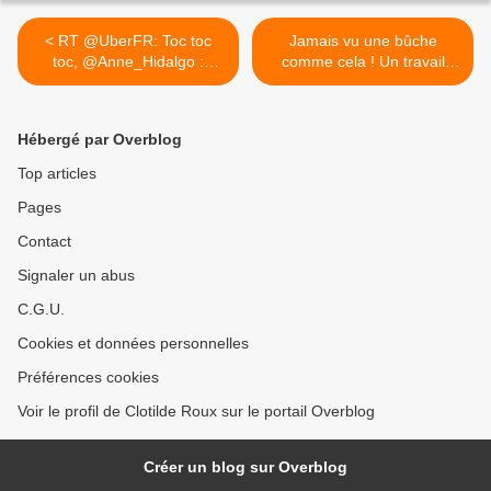
< RT @UberFR: Toc toc
Jamais vu une bûche
toc, @Anne_Hidalgo :
comme cela ! Un travail
pourquoi...
d'orfèvre issu d'une
collaboration
@lenotre_paris et #petith
Hébergé par Overblog
😍 incroyable ! #food
#foodie #instafood #foodpic
Top articles
#foodblogger #noel #buche
Pages
>
Contact
Signaler un abus
C.G.U.
Cookies et données personnelles
Préférences cookies
Voir le profil de Clotilde Roux sur le portail Overblog
Créer un blog sur Overblog