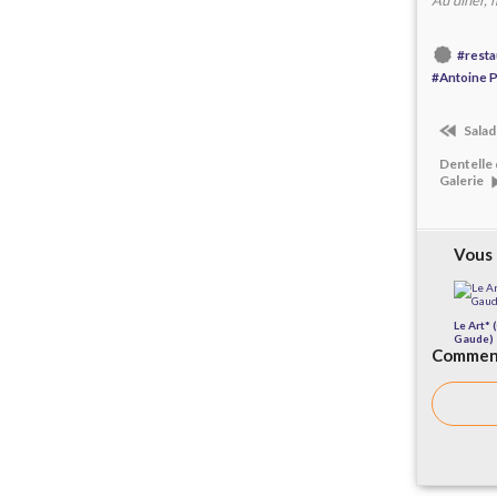
Au dîner,
#resta
#Antoine 
Salad
Dentelle 
Galerie
Vous 
Le Art* 
Gaude)
Comment