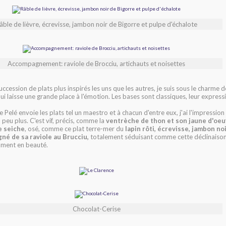
âble de lièvre, écrevisse, jambon noir de Bigorre et pulpe d'échalote
Accompagnement: raviole de Brocciu, artichauts et noisettes
uccession de plats plus inspirés les uns que les autres, je suis sous le charme d
ui laisse une grande place à l'émotion. Les bases sont classiques, leur express
 Pelé envoie les plats tel un maestro et à chacun d'entre eux, j'ai l'impression 
 peu plus. C'est vif, précis, comme la
ventrèche de thon et son jaune d'oeu
e seiche
, osé, comme ce plat terre-mer du
lapin rôti, écrevisse, jambon no
né de sa raviole au Brucciu,
totalement séduisant comme cette déclinaison
oment en beauté.
Chocolat-Cerise