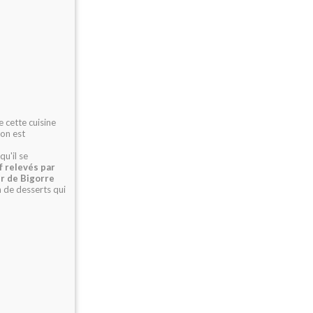
e cette cuisine
ion est
qu'il se
f relevés par
ir de Bigorre
 de desserts qui