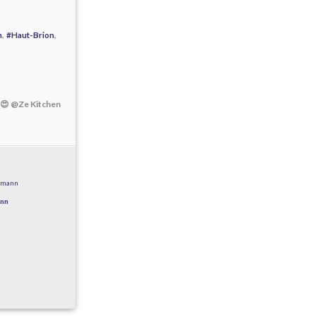
,
,
n
#Haut-Brion
e 😍 @Ze Kitchen
ann