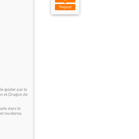
Repost
ée guider par le
ion et Dragon de
rade dans le
t et moderne,