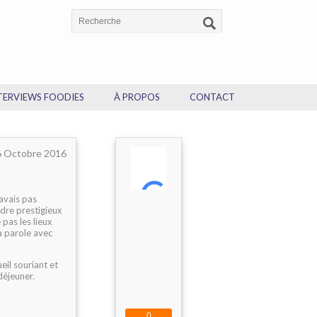
TERVIEWS FOODIES
À PROPOS
CONTACT
6 Octobre 2016
'avais pas
adre prestigieux
 pas les lieux
a parole avec
eil souriant et
déjeuner.
0