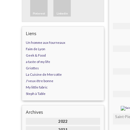
Pinterest
Linkedin
Liens
Un homme aux fourneaux
Faim de Lyon
Geek & Food
a taste of my life
Griottes
La Cuisine de Mercotte
J'veux être bonne
My little fabric
Steph à Table
Archives
Saint-Pi
2022
2021