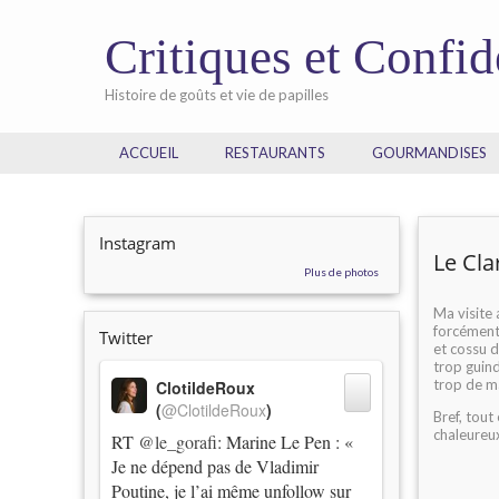
Critiques et Confi
Histoire de goûts et vie de papilles
ACCUEIL
RESTAURANTS
GOURMANDISES
Instagram
Le Cla
Plus de photos
Ma visite 
forcément 
Twitter
et cossu d
trop guind
trop de m
ClotildeRoux
(
@ClotildeRoux
)
Bref, tout
chaleureux
RT
@le_gorafi
: Marine Le Pen : «
Je ne dépend pas de Vladimir
Poutine, je l’ai même unfollow sur