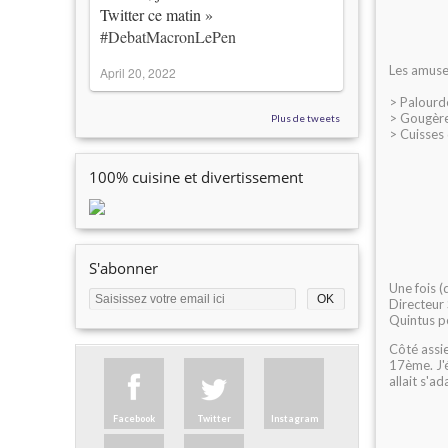
Twitter ce matin »
#DebatMacronLePen
Les amuse
April 20, 2022
> Palourde
> Gougèr
Plus de tweets
> Cuisses 
100% cuisine et divertissement
S'abonner
Une fois (
Directeur
Quintus po
Côté assie
17ème. J'é
allait s'a
Facebook
Twitter
Instagram