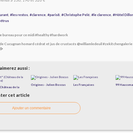
 menus à 130, 190 et 320 €
,
,
,
,
,
,
urant
#les restos
#clarence
#paris8
#Christophe Pelé
#le clarence
#Hôtel Dillo
Pétrus
e bureau pour ce midi #healthy #hardwork
de Cucugnan homard cédrat et jus de crustacés @williamledeuil #zekitchengaleri
aimerez aussi :
Origines - Julien Boscus
Les Françaises
99 Haussm
(Château de la
er cet article
Ajouter un commentaire