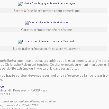
Sorbet à l'oseille, gingembre confit et meringue
Carotte, crème citronnée et sésame
Jus de fraise crémeux au riz et sucre Muscovado
ntée littéralement dans les hautes sphères de la gastronomie. La cuisine percu
 de Christophe Pelé m'ont touchée. Ce chef exigeant, sûrement maniaque, un b
 sensibilité extrême qu'il livre ça et là dans ses assiettes.
e de haute voltige, devenue pour moi une référence de la haute gastr
e.
nce
 Franklin Roosevelt - 75008 Paris
82 10 10
 mardi au samedi au déjeuner et au dîner
er, menus à 65, 90 et 190 €