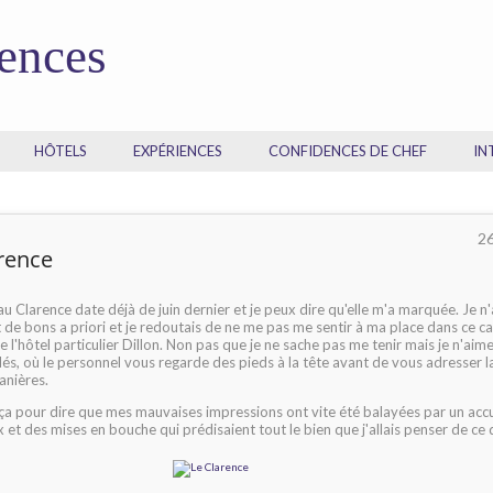
dences
HÔTELS
EXPÉRIENCES
CONFIDENCES DE CHEF
IN
2
rence
au Clarence date déjà de juin dernier et je peux dire qu'elle m'a marquée. Je n
de bons a priori et je redoutais de ne me pas me sentir à ma place dans ce c
e l'hôtel particulier Dillon. Non pas que je ne sache pas me tenir mais je n'aime
és, où le personnel vous regarde des pieds à la tête avant de vous adresser l
anières.
 ça pour dire que mes mauvaises impressions ont vite été balayées par un accu
 et des mises en bouche qui prédisaient tout le bien que j'allais penser de ce 