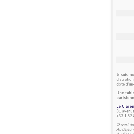
Je suis mo
discrétion
doté d'une
Une tabl
parisienn
Le Clare
31 avenue
+33 1 82 
Ouvert du
Au déjeun